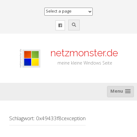
Zum
Inhalt
springen
netzmonster.de
meine kleine Windows Seite
Menu
Schlagwort:
0x49433f8cexception