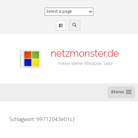
Zum
Inhalt
springen
netzmonster.de
meine kleine Windows Seite
Menu
Schlagwort:
99712043e01c}