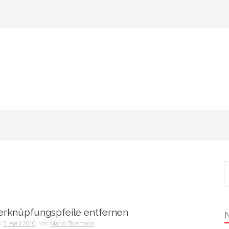
S
n
Verknüpfungspfeile entfernen
am
5. April 2010
von
Marco Thiemann