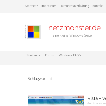
Zum
Startseite
Impressum
Datenschutzerklärung
Kontakt
Inhalt
springen
netzmonster.de
meine kleine Windows Seite
Startseite
Forum
Windows FAQ’s
Schlagwort:
alt
Vista – 
Geschrieben 