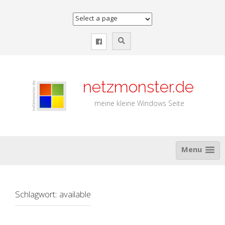
Zum
Inhalt
springen
netzmonster.de
meine kleine Windows Seite
Menu
Schlagwort:
available