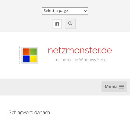
Zum
Inhalt
springen
netzmonster.de
meine kleine Windows Seite
Menu
Schlagwort:
danach