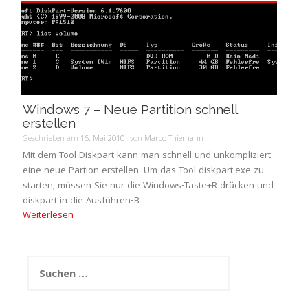
Windows 7 – Neue Partition schnell
erstellen
Geschrieben am
16. Mai 2010
von
Marco Thiemann
Mit dem Tool Diskpart kann man schnell und unkompliziert
eine neue Partion erstellen. Um das Tool diskpart.exe zu
starten, müssen Sie nur die Windows-Taste+R drücken und
diskpart in die Ausführen-B...
Weiterlesen
Suchen
nach: