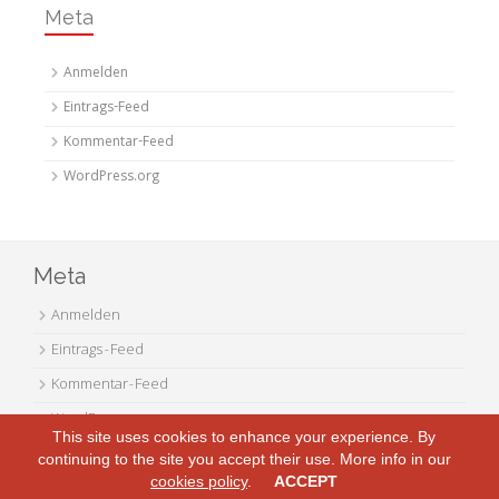
Meta
Anmelden
Eintrags-Feed
Kommentar-Feed
WordPress.org
Meta
Anmelden
Eintrags-Feed
Kommentar-Feed
WordPress.org
This site uses cookies to enhance your experience. By
continuing to the site you accept their use. More info in our
cookies policy
.
ACCEPT
© 2026 netzmonster.de. All Rights Reserved.