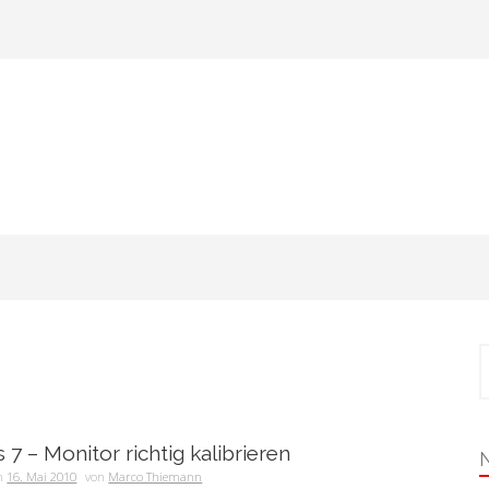
S
n
7 – Monitor richtig kalibrieren
am
16. Mai 2010
von
Marco Thiemann