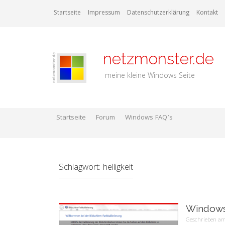
Zum
Startseite
Impressum
Datenschutzerklärung
Kontakt
Inhalt
springen
netzmonster.de
meine kleine Windows Seite
Startseite
Forum
Windows FAQ’s
Schlagwort:
helligkeit
Windows 
Geschrieben 