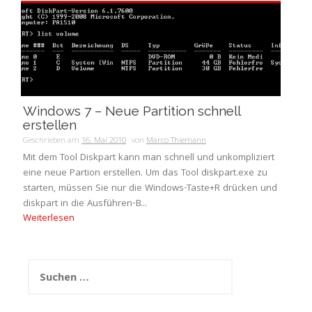
Windows 7 – Neue Partition schnell
erstellen
Geschrieben am
16. Mai 2010
von
Marco Thiemann
Mit dem Tool Diskpart kann man schnell und unkompliziert
eine neue Partion erstellen. Um das Tool diskpart.exe zu
starten, müssen Sie nur die Windows-Taste+R drücken und
diskpart in die Ausführen-B...
Weiterlesen
Suchen
nach: