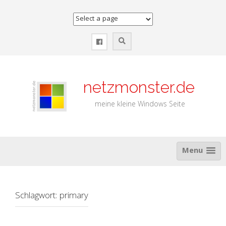
Zum
Inhalt
springen
netzmonster.de
meine kleine Windows Seite
Menu
Schlagwort:
primary