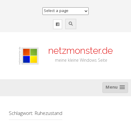
Zum
Inhalt
springen
netzmonster.de
meine kleine Windows Seite
Menu
Schlagwort:
Ruhezustand