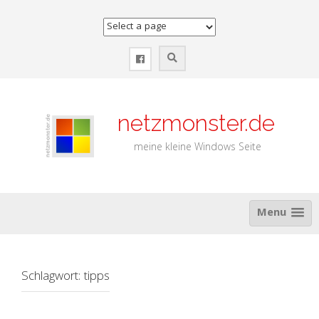
Zum
Inhalt
springen
netzmonster.de
meine kleine Windows Seite
Menu
Schlagwort:
tipps