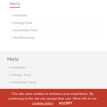
Meta
Anmelden
Eintrags-Feed
Kommentar-Feed
WordPress.org
Meta
Anmelden
Eintrags-Feed
Kommentar-Feed
WordPress.org
This site uses cookies to enhance your experience. By
continuing to the site you accept their use. More info in our
cookies policy
.
ACCEPT
© 2026 netzmonster.de. All Rights Reserved.