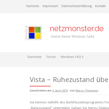
Zum
Startseite
Impressum
Datenschutzerklärung
Kontakt
Inhalt
springen
netzmonster.de
meine kleine Windows Seite
Startseite
Forum
Windows FAQ’s
Vista – Ruhezustand übe
Geschrieben am
5. April 2010
von
Marco Thiemann
Sie können mithilfe des Befehlszeilenprogramms Pow
„Ruhezustand“ unterstützt. Gehen Sie hierzu folge