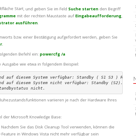
, und geben Sie im Feld
Suche starten
den Begriff
gramme
mit der rechten Maustaste auf
Eingabeaufforderung
,
strator ausführen
.
nworts bzw. einer Bestätigung aufgefordert werden, geben Sie
r
.
olgenden Befehl ein:
powercfg /a
 Ausgabe wie etwa in folgendem Beispiel:
nd auf diesem System verfügbar: Standby ( S1 S3 ) Ruhezu
nd auf diesem System nicht verfügbar: Standby (S2). 
tandbystatus nicht.
n Ruhezustandsfunktionen variieren je nach der Hardware Ihres
el der Microsoft Knowledge Base:
)
Nachdem Sie das Disk Cleanup Tool verwenden, können die
Feature in Windows Vista nicht mehr verfügbar sein