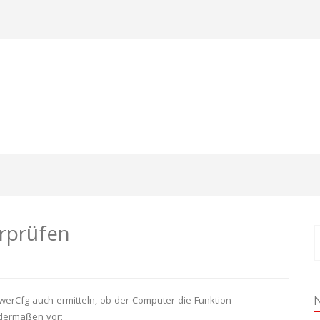
rprüfen
S
n
erCfg auch ermitteln, ob der Computer die Funktion
ndermaßen vor: