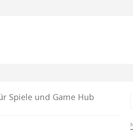
für Spiele und Game Hub
S
n