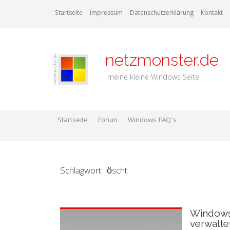
Zum
Startseite
Impressum
Datenschutzerklärung
Kontakt
Inhalt
springen
netzmonster.de
meine kleine Windows Seite
Startseite
Forum
Windows FAQ’s
Schlagwort:
löscht
Windows 
verwalte