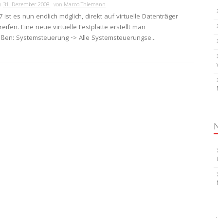
am
31. Dezember 2008
von
Marco Thiemann
ist es nun endlich möglich, direkt auf virtuelle Datenträger
reifen. Eine neue virtuelle Festplatte erstellt man
ßen: Systemsteuerung -> Alle Systemsteuerungse...