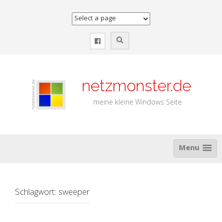
Zum
Inhalt
springen
netzmonster.de
meine kleine Windows Seite
Menu
Schlagwort:
sweeper