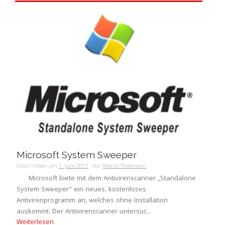
Microsoft System Sweeper
Geschrieben am
1. Juni 2011
von
Marco Thiemann
Microsoft biete mit dem Antivirenscanner „Standalone
System Sweeper“ ein neues, kostenloses
Antivirenprogramm an, welches ohne Installation
auskommt. Der Antivirenscanner untersuc...
Weiterlesen