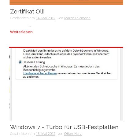
Zertifikat Olli
Geschrieben am
14. Mai 2012
von
Marco Thiemann
...
Weiterlesen
Windows 7 – Turbo für USB-Festplatten
Geschrieben am
13. Mai 2012
von
Oliver Herz